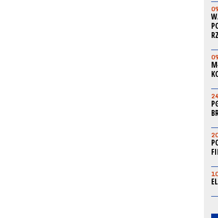
0
W
P
R
0
M
K
2
P
B
2
P
F
1
E