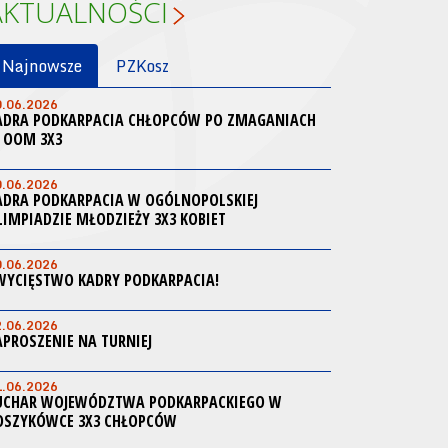
AKTUALNOŚCI
Najnowsze
PZKosz
0.06.2026
ADRA PODKARPACIA CHŁOPCÓW PO ZMAGANIACH
 OOM 3X3
0.06.2026
ADRA PODKARPACIA W OGÓLNOPOLSKIEJ
LIMPIADZIE MŁODZIEŻY 3X3 KOBIET
0.06.2026
WYCIĘSTWO KADRY PODKARPACIA!
2.06.2026
APROSZENIE NA TURNIEJ
1.06.2026
UCHAR WOJEWÓDZTWA PODKARPACKIEGO W
OSZYKÓWCE 3X3 CHŁOPCÓW