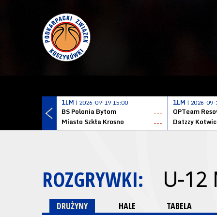
1LM
| 2026-09-19 15:00
1LM
| 2026-09-
BS Polonia Bytom
OPTeam Resov
---
Miasto Szkła Krosno
---
ROZGRYWKI:
U-12
DRUŻYNY
HALE
TABELA