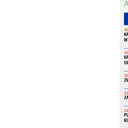
3
K
W
3
K
O
3
Z
1
Z
1
P
K