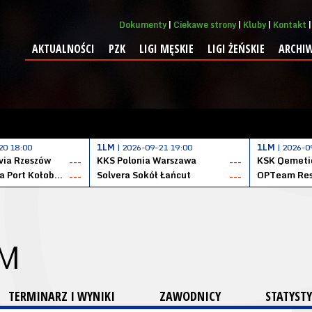
Dokumenty
Ciekawe strony
Kluby
Kontakt
AKTUALNOŚCI
PZK
LIGI MĘSKIE
LIGI ŻEŃSKIE
ARCHI
20 18:00
1LM
| 2026-09-21 19:00
1LM
| 2026-0
ia Rzeszów
KKS Polonia Warszawa
---
---
Datzzy Kotwica Port Kołobrzeg
Solvera Sokół Łańcut
OPTeam Res
---
---
 M
TERMINARZ I WYNIKI
ZAWODNICY
STATYSTY