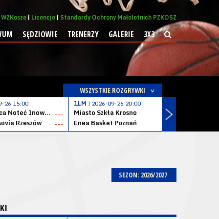
WZKosze
Licencje
Standardy Ochrony Małoletnich PZKOSZ
WUM
SĘDZIOWIE
TRENERZY
GALERIE
3X3
WSZYSTKIE ROZGRYWKI
9-26 15:00
1LM
| 2026-09-26 20:00
1LM
| 2026
KSK Qemetica Noteć Inowrocław
Miasto Szkła Krosno
Solvera S
---
---
ovia Rzeszów
Enea Basket Poznań
---
---
SEZON: 2026/2027
KI