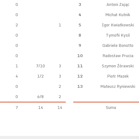
0
3
Antoni Zając
0
4
Michał Kutnik
2
1
5
Igor Kwiatkowski
0
8
Tymofii Kysil
0
9
Gabriele Bonotto
0
10
Radosław Prucia
1
7/10
3
11
Szymon Żórawski
4
1/2
3
12
Piotr Mazek
0
2
13
Mateusz Ryniewski
0
6/8
2
7
14
14
Suma