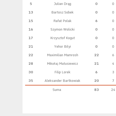
5
Julian Drąg
0
0
13
Bartosz Sobek
0
0
15
Rafał Polak
6
0
16
Szymon Wolicki
0
0
17
Krzysztof Kogut
0
0
21
Yehor Bilyi
0
0
22
Maximilian Mamrosh
22
6
28
Mikołaj Matusiewicz
21
4
30
Filip Lorek
6
3
35
Aleksander Bartkowiak
20
7
Suma
83
24