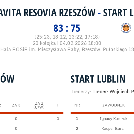
AVITA RESOVIA RZESZÓW
-
START 
83 : 75
(25:23, 18:12, 23:22, 17:18)
20 kolejka | 04.02.2026 18:00
Hala ROSiR im. Mieczysława Raby, Rzeszów, Pułaskiego 13
SZÓW
START LUBLIN
Trenerzy:
Trener: Wojciech P
ZA 1
2
ZA 3
F
NR
ZAWODNIK
(C/W)
0
3
1
Ignacy Kurczuk
0
2
Kacper Baran