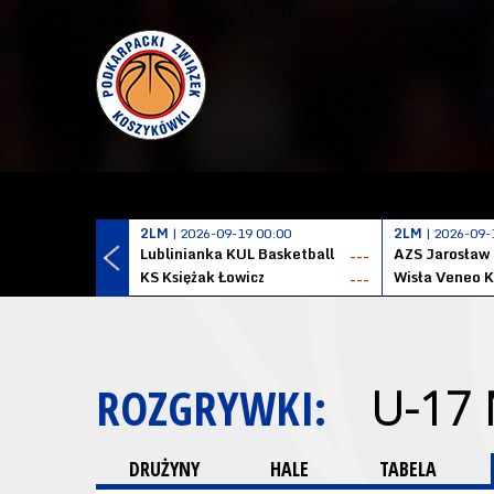
2LM
| 2026-09-19 00:00
2LM
| 2026-09-
Lublinianka KUL Basketball
AZS Jarosław
---
KS Księżak Łowicz
Wisła Veneo 
---
ROZGRYWKI:
U-17
DRUŻYNY
HALE
TABELA