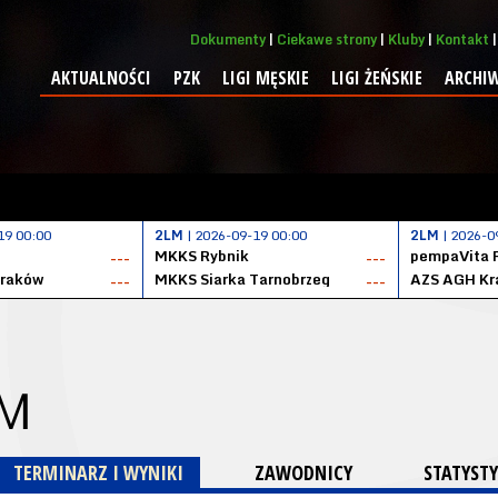
Dokumenty
Ciekawe strony
Kluby
Kontakt
AKTUALNOŚCI
PZK
LIGI MĘSKIE
LIGI ŻEŃSKIE
ARCHI
19 00:00
2LM
| 2026-09-19 00:00
2LM
| 2026-0
MKKS Rybnik
pempaVita 
---
---
Kraków
MKKS Siarka Tarnobrzeg
AZS AGH Kr
---
---
 M
TERMINARZ I WYNIKI
ZAWODNICY
STATYSTY