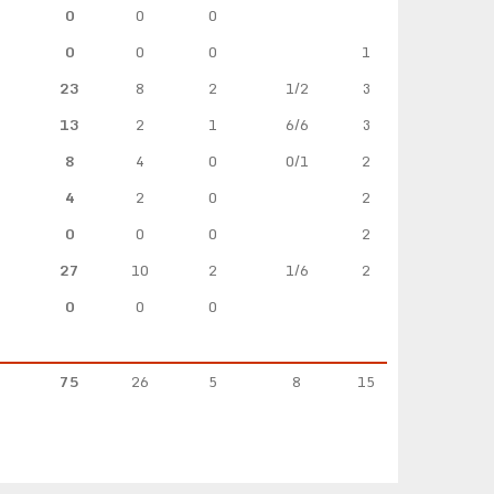
0
0
0
0
0
0
1
23
8
2
1/2
3
13
2
1
6/6
3
8
4
0
0/1
2
4
2
0
2
0
0
0
2
27
10
2
1/6
2
0
0
0
75
26
5
8
15