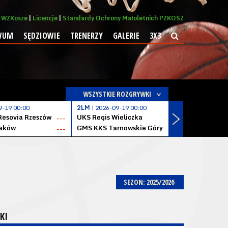
WZKosze
Licencje
Standardy Ochrony Małoletnich PZKOSZ
WUM
SĘDZIOWIE
TRENERZY
GALERIE
3X3
WSZYSTKIE ROZGRYWKI
9-19 00:00
2LM
| 2026-09-19 00:00
2LM
| 2026
Resovia Rzeszów
UKS Regis Wieliczka
ZKS Stal 
---
---
aków
GMS KKS Tarnowskie Góry
Zagłębie 
---
---
SEZON: 2025/2026
KI