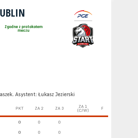
LUBLIN
Zgodne z protokołem
meczu
aszek. Asystent: Łukasz Jezierski
ZA 1
PKT
ZA 2
ZA 3
F
(C/W)
0
0
0
0
0
0