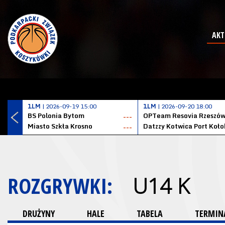
AKT
1LM
| 2026-09-19 15:00
1LM
| 2026-09-20 18:00
BS Polonia Bytom
OPTeam Resovia Rzeszó
---
Miasto Szkła Krosno
---
ROZGRYWKI:
U14 K
DRUŻYNY
HALE
TABELA
TERMINA