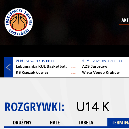
AKT
2LM
| 2026-09-19 00:00
2LM
| 2026-09-19 00:00
Lublinianka KUL Basketball
AZS Jarosław
---
KS Księżak Łowicz
Wisła Veneo Kraków
---
ROZGRYWKI:
U14 K
DRUŻYNY
HALE
TABELA
TERMINA