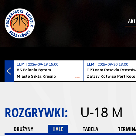
AKT
1LM
| 2026-09-19 15:00
1LM
| 2026-09-20 18:00
BS Polonia Bytom
OPTeam Resovia Rzeszó
---
Miasto Szkła Krosno
---
ROZGRYWKI:
U-18 M
DRUŻYNY
HALE
TABELA
TERMINA