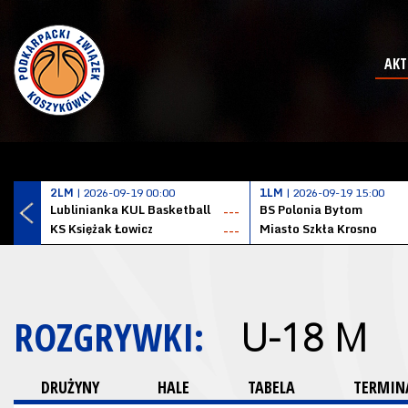
AKT
2LM
| 2026-09-19 00:00
1LM
| 2026-09-19 15:00
Lublinianka KUL Basketball
BS Polonia Bytom
---
KS Księżak Łowicz
Miasto Szkła Krosno
---
ROZGRYWKI:
U-18 M
DRUŻYNY
HALE
TABELA
TERMINA