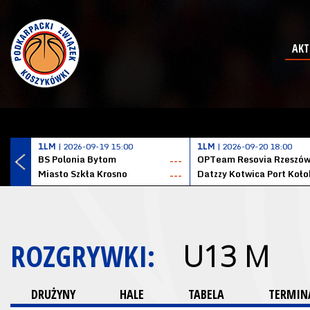
AKT
1LM
| 2026-09-19 15:00
1LM
| 2026-09-20 18:00
BS Polonia Bytom
OPTeam Resovia Rzeszó
---
Miasto Szkła Krosno
---
ROZGRYWKI:
U13 M
DRUŻYNY
HALE
TABELA
TERMINA